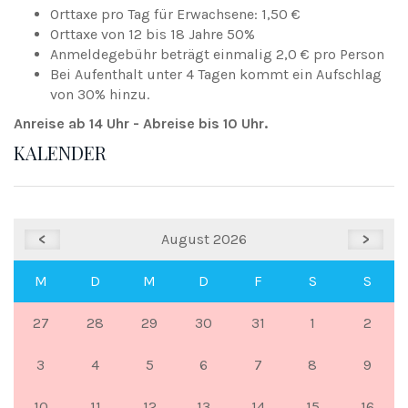
Orttaxe pro Tag für Erwachsene: 1,50 €
Orttaxe von 12 bis 18 Jahre 50%
Anmeldegebühr beträgt einmalig 2,0 € pro Person
Bei Aufenthalt unter 4 Tagen kommt ein Aufschlag
von 30% hinzu.
Anreise ab 14 Uhr - Abreise bis 10 Uhr.
KALENDER
<
August 2026
>
M
D
M
D
F
S
S
27
28
29
30
31
1
2
3
4
5
6
7
8
9
10
11
12
13
14
15
16