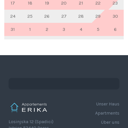
17
18
19
20
21
22
23
24
25
26
27
28
29
30
31
1
2
3
4
5
6
Unser Haus
Apartments
Losinjska 12 (Spadici)
Über uns
Istrien 52440 Porec