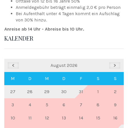
Orttaxe von 12 bis 18 Jahre 50%
Anmeldegebühr beträgt einmalig 2,0 € pro Person
Bei Aufenthalt unter 4 Tagen kommt ein Aufschlag
von 30% hinzu.
Anreise ab 14 Uhr - Abreise bis 10 Uhr.
KALENDER
<
August 2026
>
M
D
M
D
F
S
S
27
28
29
30
31
1
2
3
4
5
6
7
8
9
10
11
12
13
14
15
16