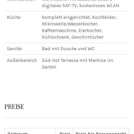
digitales SAT-TV, kostenloses WLAN
Küche
komplett eingerichtet, Kochfelder,
Mikrowelle,Wasserkocher,
Kaffeemaschine, Eierkocher,
Kühlschrank, Geschirrtücher
Sanitär
Bad mit Dusche und WC
Außenbereich
Süd-Ost Terrasse mit Markise im
Garten
PREISE
Zeitraum
Preis
Preis bis Personenzahl
Z