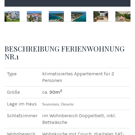
BESCHREIBUNG FERIENWOHNUNG
NR.1
Type
klimatisiertes Appartement für 2
Personen
2
Größe
ca.
30m
Lage im Haus
Souterrain, Ostseite
Schlafzimmer
im Wohnbereich Doppelbett, inkl.
Bettwäsche
Wohnbereich
Wohnküche mit Couch, digitales SAT-