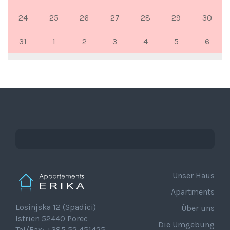
24
25
26
27
28
29
30
31
1
2
3
4
5
6
Unser Haus
Apartments
Losinjska 12 (Spadici)
Über uns
Istrien 52440 Porec
Die Umgebung
Tel/Fax: +385 52 451425